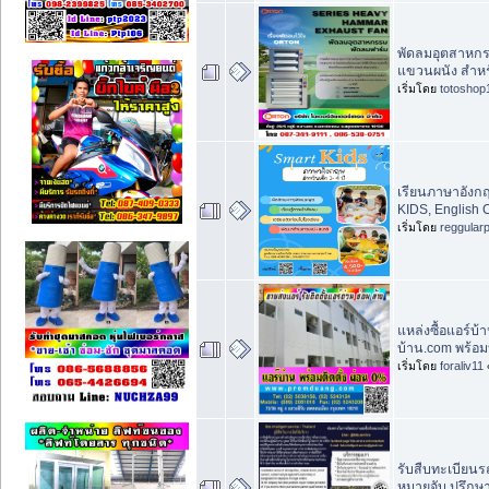
พัดลมอุตสาหก
แขวนผนัง สำห
เริ่มโดย
totoshop
เรียนภาษาอังก
KIDS, English
เริ่มโดย
reggular
แหล่งซื้อแอร์บ
บ้าน.com พร้อมบ
เริ่มโดย
foraliv11
รับสืบทะเบียน
หมายจับ ปรึกษ