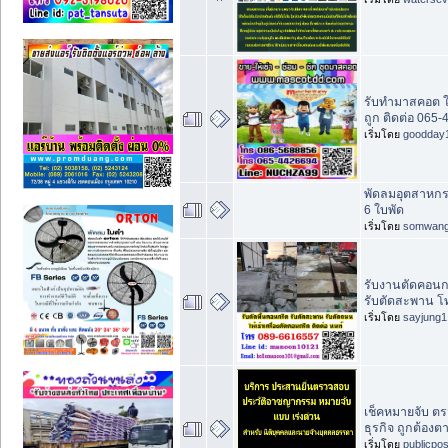
รับทำมาสคอต ใ
ถูก ติดต่อ 065
เริ่มโดย
goodday
พัดลมอุตสาหกร
6 ใบพัด
เริ่มโดย
somwan
รับงานตัดคอนกร
รับตัดสะพาน 
เริ่มโดย
sayjung1
เช็คหมายจับ ตร
ธุรกิจ ถูกต้อ
เริ่มโดย
publicpo