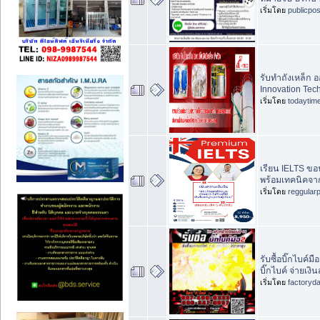
เริ่มโดย
publicpo
รับทำถังเหล็ก 
Innovation Tec
เริ่มโดย
todaytim
เรียน IELTS ขอน
พร้อมเทคนิคจา
เริ่มโดย
reggular
รับซื้อบิ๊กไบค์
บิ๊กไบค์ จ่ายเงิน
เริ่มโดย
factoryd