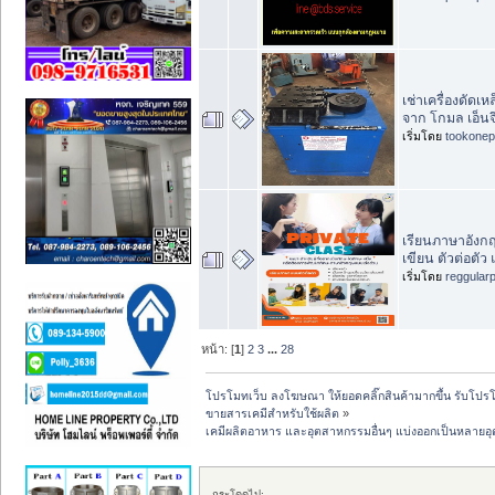
เช่าเครื่องดัดเ
จาก โกมล เอ็นจิเ
เริ่มโดย
tookonep
เรียนภาษาอังกฤ
เขียน ตัวต่อตั
เริ่มโดย
reggular
หน้า: [
1
]
2
3
...
28
โปรโมทเว็บ ลงโฆษณา ให้ยอดคลิ๊กสินค้ามากขึ้น รับโปรโม
ขายสารเคมีสำหรับใช้ผลิต
»
เคมีผลิตอาหาร และอุตสาหกรรมอื่นๆ แบ่งออกเป็นหลายอ
กระโดดไป: