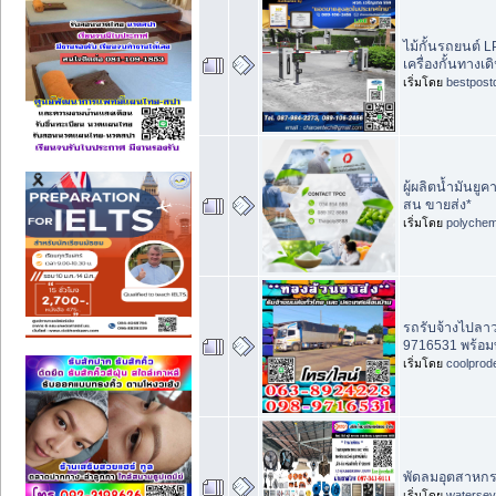
ไม้กั้นรถยนต์ L
เครื่องกั้นทางเด
เริ่มโดย
bestpost
ผู้ผลิตน้ำมันย
สน ขายส่ง*
เริ่มโดย
polychem
รถรับจ้างไปลา
9716531 พร้อม
เริ่มโดย
coolprod
พัดลมอุตสาหกรร
เริ่มโดย
waterse