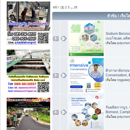
หน้า: [
1
]
2
3
...
28
หัวข้อ
/
เริ่มโ
Sodium Benzoa
เบนโซเอต, ผลิ
เริ่มโดย
polychem
ติวภาษาอังกฤษ 
Conversation, ต
เริ่มโดย
reggular
รับผลิตการบูร,
Borneol, Camph
เริ่มโดย
polychem