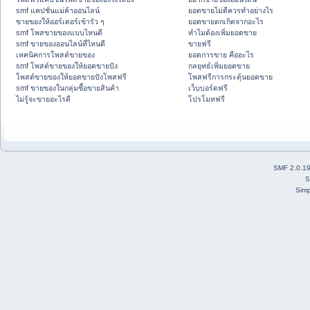
smf แคปชั่นแม่ค้าออนไลน์
ยอดขายไม่ดีควรทำอย่างไร
ขายของให้ออร์เดอร์เข้ารัว ๆ
ยอดขายตกเกิดจากอะไร
smf โพสขายของแบบไหนดี
ทำไมต้องเพิ่มยอดขาย
smf ขายของออนไลน์ที่ไหนดี
ขายฟรี
เทคนิคการโพสต์ขายของ
ยอดการขาย คืออะไร
smf โพสต์ขายของให้ยอดขายปัง
กลยุทธ์เพิ่มยอดขาย
โพสต์ขายของให้ยอดขายปังโพสฟรี
โพสฟรีการกระตุ้นยอดขาย
smf ขายของในกลุ่มซื้อขายสินค้า
เว็บบอร์ดฟรี
ไม่รู้จะขายอะไรดี
โปรโมทฟรี
SMF 2.0.1
S
Simp