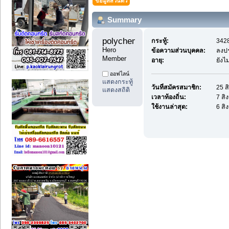
ข้อมูลส่วนตัว
Summary
polychemicals11 
กระทู้:
3428
Hero 
ข้อความส่วนบุคคล:
ลงป
Member
อายุ:
ยังไ
ออฟไลน์
แสดงกระทู้
วันที่สมัครสมาชิก:
25 ส
แสดงสถิติ
เวลาท้องถิ่น:
7 สิ
ใช้งานล่าสุด:
6 สิ