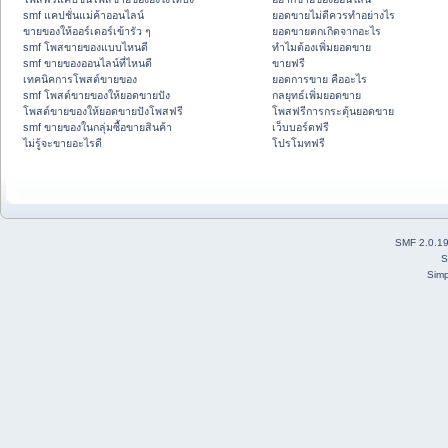
smf แคปชั่นแม่ค้าออนไลน์
ยอดขายไม่ดีควรทำอย่างไร
ขายของให้ออร์เดอร์เข้ารัว ๆ
ยอดขายตกเกิดจากอะไร
smf โพสขายของแบบไหนดี
ทำไมต้องเพิ่มยอดขาย
smf ขายของออนไลน์ที่ไหนดี
ขายฟรี
เทคนิคการโพสต์ขายของ
ยอดการขาย คืออะไร
smf โพสต์ขายของให้ยอดขายปัง
กลยุทธ์เพิ่มยอดขาย
โพสต์ขายของให้ยอดขายปังโพสฟรี
โพสฟรีการกระตุ้นยอดขาย
smf ขายของในกลุ่มซื้อขายสินค้า
เว็บบอร์ดฟรี
ไม่รู้จะขายอะไรดี
โปรโมทฟรี
SMF 2.0.1
S
Simp