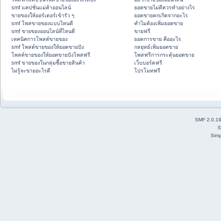
smf แคปชั่นแม่ค้าออนไลน์
ยอดขายไม่ดีควรทำอย่างไร
ขายของให้ออร์เดอร์เข้ารัว ๆ
ยอดขายตกเกิดจากอะไร
smf โพสขายของแบบไหนดี
ทำไมต้องเพิ่มยอดขาย
smf ขายของออนไลน์ที่ไหนดี
ขายฟรี
เทคนิคการโพสต์ขายของ
ยอดการขาย คืออะไร
smf โพสต์ขายของให้ยอดขายปัง
กลยุทธ์เพิ่มยอดขาย
โพสต์ขายของให้ยอดขายปังโพสฟรี
โพสฟรีการกระตุ้นยอดขาย
smf ขายของในกลุ่มซื้อขายสินค้า
เว็บบอร์ดฟรี
ไม่รู้จะขายอะไรดี
โปรโมทฟรี
SMF 2.0.1
S
Simp