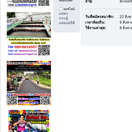
Member
อายุ:
ยังไม่ม
ออฟไลน์
แสดง
วันที่สมัครสมาชิก:
22 สิงห
กระทู้
เวลาท้องถิ่น:
9 สิงหา
แสดงสถิติ
ใช้งานล่าสุด:
8 สิงหา