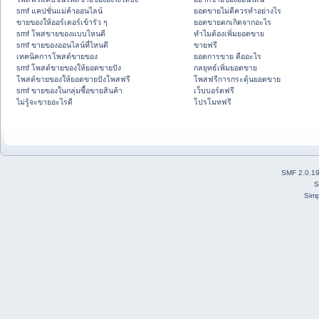
smf แคปชั่นแม่ค้าออนไลน์
ยอดขายไม่ดีควรทำอย่างไร
ขายของให้ออร์เดอร์เข้ารัว ๆ
ยอดขายตกเกิดจากอะไร
smf โพสขายของแบบไหนดี
ทำไมต้องเพิ่มยอดขาย
smf ขายของออนไลน์ที่ไหนดี
ขายฟรี
เทคนิคการโพสต์ขายของ
ยอดการขาย คืออะไร
smf โพสต์ขายของให้ยอดขายปัง
กลยุทธ์เพิ่มยอดขาย
โพสต์ขายของให้ยอดขายปังโพสฟรี
โพสฟรีการกระตุ้นยอดขาย
smf ขายของในกลุ่มซื้อขายสินค้า
เว็บบอร์ดฟรี
ไม่รู้จะขายอะไรดี
โปรโมทฟรี
SMF 2.0.1
S
Simp