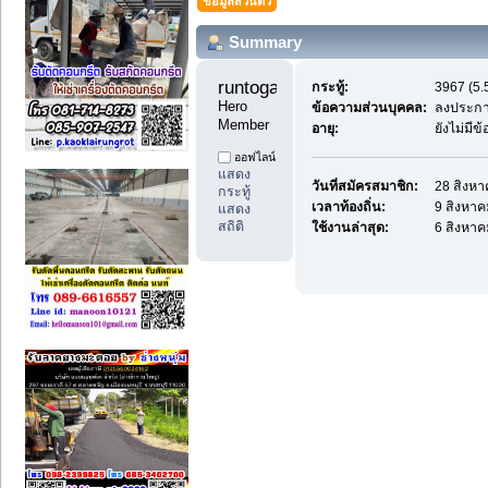
ข้อมูลส่วนตัว
Summary
runtoga11 
กระทู้:
3967 (5.5
Hero 
ข้อความส่วนบุคคล:
ลงประกา
Member
อายุ:
ยังไม่มีข
ออฟไลน์
แสดง
วันที่สมัครสมาชิก:
28 สิงหา
กระทู้
เวลาท้องถิ่น:
9 สิงหาค
แสดง
สถิติ
ใช้งานล่าสุด:
6 สิงหาค