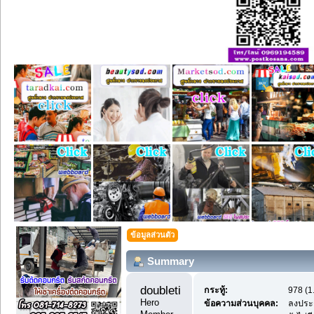
ข้อมูลส่วนตัว
Summary
doubletime11 
กระทู้:
978 (1
Hero 
ข้อความส่วนบุคคล:
ลงประ