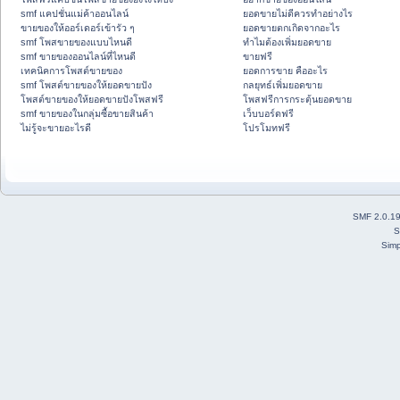
smf แคปชั่นแม่ค้าออนไลน์
ยอดขายไม่ดีควรทำอย่างไร
ขายของให้ออร์เดอร์เข้ารัว ๆ
ยอดขายตกเกิดจากอะไร
smf โพสขายของแบบไหนดี
ทำไมต้องเพิ่มยอดขาย
smf ขายของออนไลน์ที่ไหนดี
ขายฟรี
เทคนิคการโพสต์ขายของ
ยอดการขาย คืออะไร
smf โพสต์ขายของให้ยอดขายปัง
กลยุทธ์เพิ่มยอดขาย
โพสต์ขายของให้ยอดขายปังโพสฟรี
โพสฟรีการกระตุ้นยอดขาย
smf ขายของในกลุ่มซื้อขายสินค้า
เว็บบอร์ดฟรี
ไม่รู้จะขายอะไรดี
โปรโมทฟรี
SMF 2.0.1
S
Simp