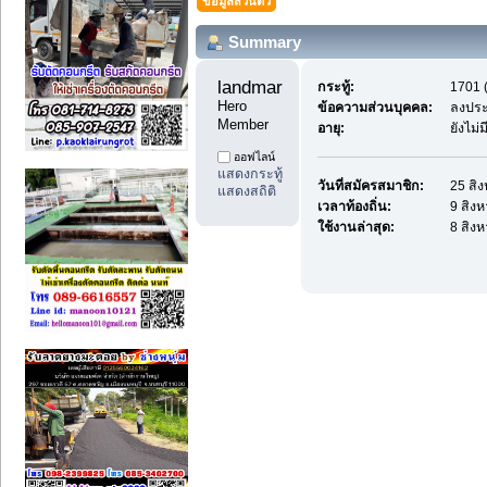
ข้อมูลส่วนตัว
Summary
landmark4598 
กระทู้:
1701 (
Hero 
ข้อความส่วนบุคคล:
ลงประ
Member
อายุ:
ยังไม่
ออฟไลน์
แสดงกระทู้
วันที่สมัครสมาชิก:
25 สิ
แสดงสถิติ
เวลาท้องถิ่น:
9 สิง
ใช้งานล่าสุด:
8 สิง