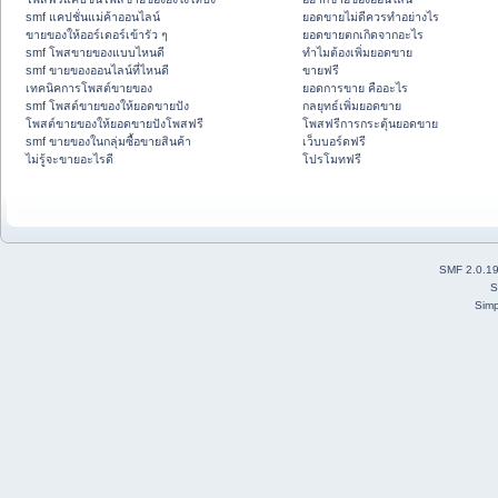
smf แคปชั่นแม่ค้าออนไลน์
ยอดขายไม่ดีควรทำอย่างไร
ขายของให้ออร์เดอร์เข้ารัว ๆ
ยอดขายตกเกิดจากอะไร
smf โพสขายของแบบไหนดี
ทำไมต้องเพิ่มยอดขาย
smf ขายของออนไลน์ที่ไหนดี
ขายฟรี
เทคนิคการโพสต์ขายของ
ยอดการขาย คืออะไร
smf โพสต์ขายของให้ยอดขายปัง
กลยุทธ์เพิ่มยอดขาย
โพสต์ขายของให้ยอดขายปังโพสฟรี
โพสฟรีการกระตุ้นยอดขาย
smf ขายของในกลุ่มซื้อขายสินค้า
เว็บบอร์ดฟรี
ไม่รู้จะขายอะไรดี
โปรโมทฟรี
SMF 2.0.1
S
Simp