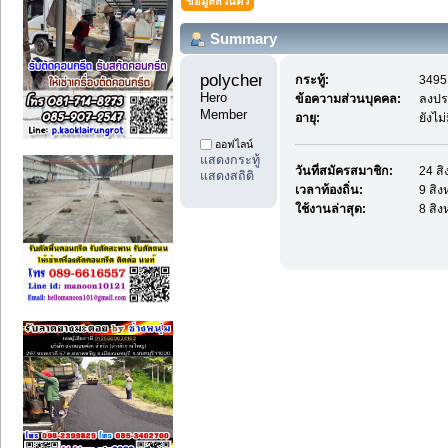
ข้อมูลส่วนตัว
Summary
polychemicals8 
กระทู้:
3495 
Hero 
ข้อความส่วนบุคคล:
ลงปร
Member
อายุ:
ยังไม
ออฟไลน์
แสดงกระทู้
วันที่สมัครสมาชิก:
24 ส
แสดงสถิติ
เวลาท้องถิ่น:
9 สิ
ใช้งานล่าสุด:
8 สิ