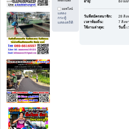
Member
อายุ:
ยังไม่
ออฟไลน์
แสดง
วันที่สมัครสมาชิก:
28 สิง
กระทู้
เวลาท้องถิ่น:
7 สิงห
แสดงสถิติ
ใช้งานล่าสุด:
วันนี้
เ