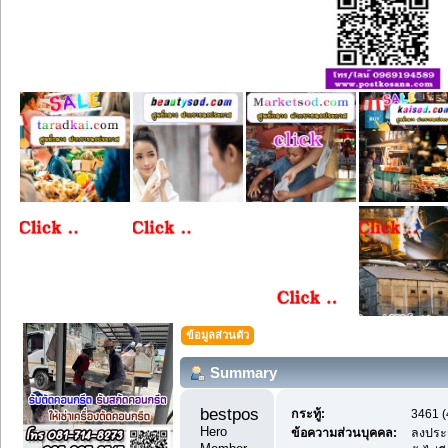
ข้อมูลส่วนตัว
Summary
bestpostdd11 
กระทู้:
3461 (
Hero 
ข้อความส่วนบุคคล:
ลงประ