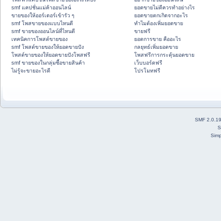
smf แคปชั่นแม่ค้าออนไลน์
ยอดขายไม่ดีควรทำอย่างไร
ขายของให้ออร์เดอร์เข้ารัว ๆ
ยอดขายตกเกิดจากอะไร
smf โพสขายของแบบไหนดี
ทำไมต้องเพิ่มยอดขาย
smf ขายของออนไลน์ที่ไหนดี
ขายฟรี
เทคนิคการโพสต์ขายของ
ยอดการขาย คืออะไร
smf โพสต์ขายของให้ยอดขายปัง
กลยุทธ์เพิ่มยอดขาย
โพสต์ขายของให้ยอดขายปังโพสฟรี
โพสฟรีการกระตุ้นยอดขาย
smf ขายของในกลุ่มซื้อขายสินค้า
เว็บบอร์ดฟรี
ไม่รู้จะขายอะไรดี
โปรโมทฟรี
SMF 2.0.1
S
Simp