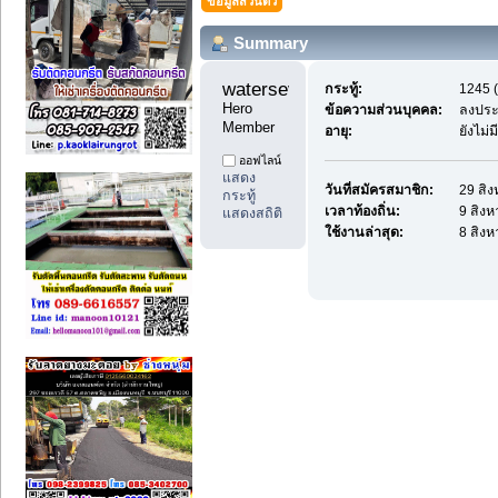
ข้อมูลส่วนตัว
Summary
waterseven11 
กระทู้:
1245 (
Hero 
ข้อความส่วนบุคคล:
ลงประ
Member
อายุ:
ยังไม่
ออฟไลน์
แสดง
วันที่สมัครสมาชิก:
29 สิง
กระทู้
เวลาท้องถิ่น:
9 สิงห
แสดงสถิติ
ใช้งานล่าสุด:
8 สิงห