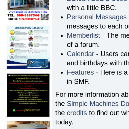
with a little BBC.
Personal Messages
messages to each ot
Memberlist
- The me
of a forum.
Calendar
- Users can
and birthdays with t
Features
- Here is a
in SMF.
For more information a
the
Simple Machines Do
the
credits
to find out w
today.