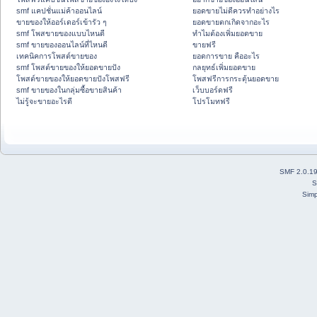
smf แคปชั่นแม่ค้าออนไลน์
ยอดขายไม่ดีควรทำอย่างไร
ขายของให้ออร์เดอร์เข้ารัว ๆ
ยอดขายตกเกิดจากอะไร
smf โพสขายของแบบไหนดี
ทำไมต้องเพิ่มยอดขาย
smf ขายของออนไลน์ที่ไหนดี
ขายฟรี
เทคนิคการโพสต์ขายของ
ยอดการขาย คืออะไร
smf โพสต์ขายของให้ยอดขายปัง
กลยุทธ์เพิ่มยอดขาย
โพสต์ขายของให้ยอดขายปังโพสฟรี
โพสฟรีการกระตุ้นยอดขาย
smf ขายของในกลุ่มซื้อขายสินค้า
เว็บบอร์ดฟรี
ไม่รู้จะขายอะไรดี
โปรโมทฟรี
SMF 2.0.1
S
Simp