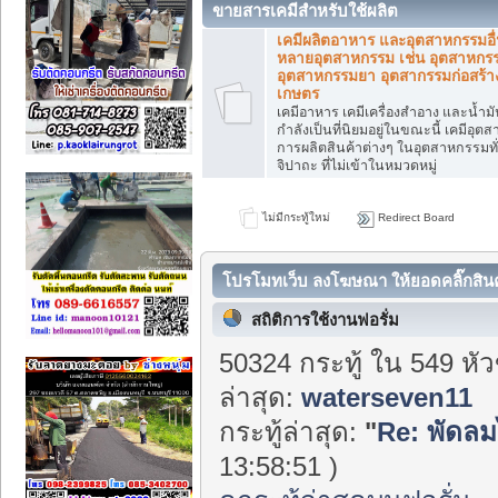
ขายสารเคมีสำหรับใช้ผลิต
เคมีผลิตอาหาร และอุตสาหกรรมอื่
หลายอุตสาหกรรม เช่น อุตสาหกรร
อุตสาหกรรมยา อุตสากรรมก่อสร้า
เกษตร
เคมีอาหาร เคมีเครื่องสำอาง และน้ำมั
กำลังเป็นที่นิยมอยู่ในขณะนี้ เคมีอุ
การผลิตสินค้าต่างๆ ในอุตสาหกรรมทั่
จิปาถะ ที่ไม่เข้าในหมวดหมู่
ไม่มีกระทู้ใหม่
Redirect Board
โปรโมทเว็บ ลงโฆษณา ให้ยอดคลิ๊กสินค้า
ในสินค้าร้านท่านมากขึ้น รับลงประกาศ
สถิติการใช้งานฟอรั่ม
50324 กระทู้ ใน 549 หั
ล่าสุด:
waterseven11
กระทู้ล่าสุด:
"
Re: พัดลม
13:58:51 )