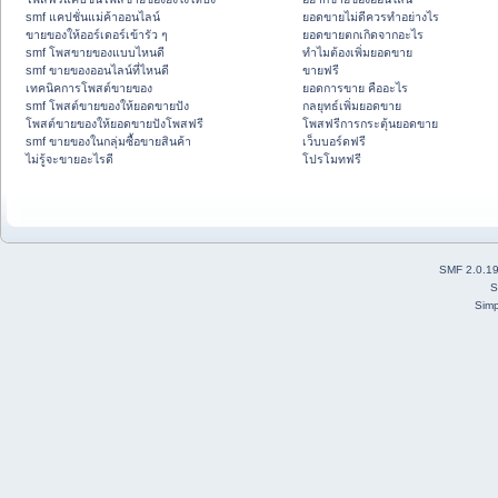
smf แคปชั่นแม่ค้าออนไลน์
ยอดขายไม่ดีควรทำอย่างไร
ขายของให้ออร์เดอร์เข้ารัว ๆ
ยอดขายตกเกิดจากอะไร
smf โพสขายของแบบไหนดี
ทำไมต้องเพิ่มยอดขาย
smf ขายของออนไลน์ที่ไหนดี
ขายฟรี
เทคนิคการโพสต์ขายของ
ยอดการขาย คืออะไร
smf โพสต์ขายของให้ยอดขายปัง
กลยุทธ์เพิ่มยอดขาย
โพสต์ขายของให้ยอดขายปังโพสฟรี
โพสฟรีการกระตุ้นยอดขาย
smf ขายของในกลุ่มซื้อขายสินค้า
เว็บบอร์ดฟรี
ไม่รู้จะขายอะไรดี
โปรโมทฟรี
SMF 2.0.1
S
Simp