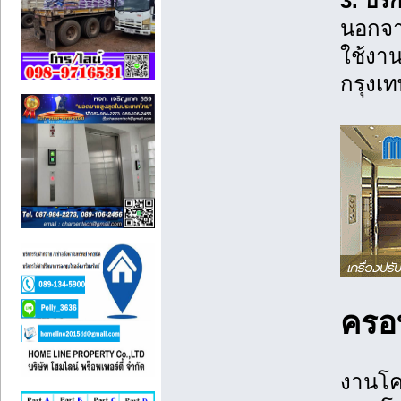
3. บร
นอกจาก
ใช้งาน
กรุงเ
ครอ
งานโค