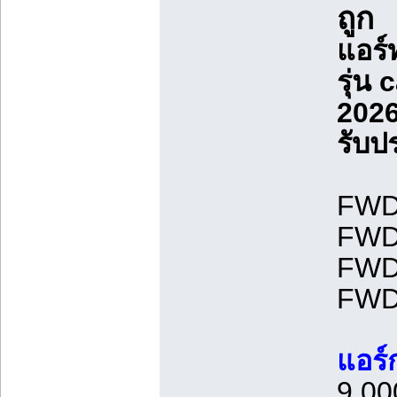
ถูก
แอร์
รุ่น
202
รับป
FWDE
FWDE
FWDE
FWDE
แอร์
9,00