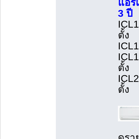
แอร์
3 ปี
ICL1
ตั้ง
ICL1
ICL1
ตั้ง
ICL2
ตั้ง
ดูราย