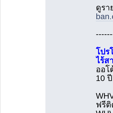
ดูรา
ban.
------
โปรโ
ไร้ส
ออโต
10 ปี
WHV-
ฟรีติ