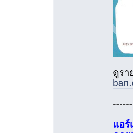
ดูราย
ban.
------
แอร์