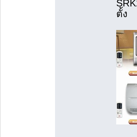
SRK2
ตั้ง