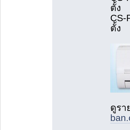
ตั้ง
CS-P
ตั้ง
ดูราย
ban.