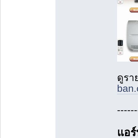
ดูราย
ban.
------
แอร์