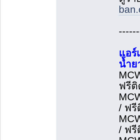
ban.c
------
แอร์
น้ำย
MCW
ฟรีติ
MCW
/ ฟรี
MCW
/ ฟรี