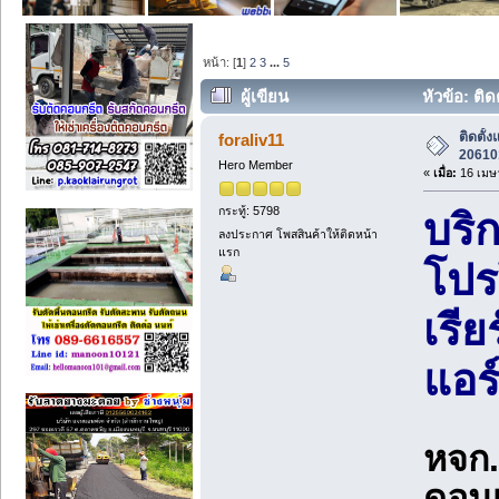
หน้า: [
1
]
2
3
...
5
ผู้เขียน
หัวข้อ: ติ
ติดตั้
foraliv11
20610
Hero Member
«
เมื่อ:
16 เมษา
กระทู้: 5798
บริ
ลงประกาศ โพสสินค้าให้ติดหน้า
แรก
โปร
เรียร
แอร
หจก.
ดอนเ