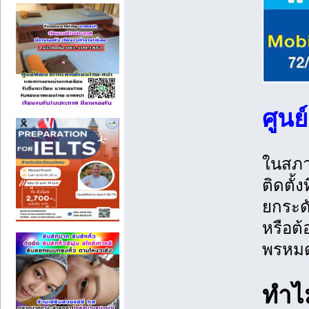
ศูนย
ในสภาพ
ติดตั้
ยกระด
หรือต้
พรหมด
ทำไ