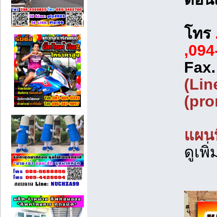
โทร
,094
Fax
(Lin
(pr
แผนท
ดูเพ