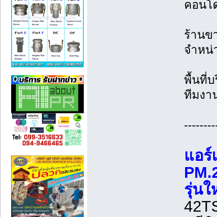
คอนโด
ร้านขา
จำหน่า
พื้นที
ทีมงาน
--------
แอร์
PM.2
รุ่น
42T