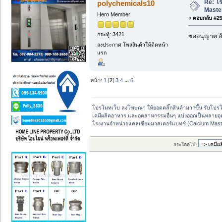
Re: โ
polychemicals10
Maste
Hero Member
«
ตอบกลับ #29 
กระทู้: 3421
ขออนุญาต อั
ลงประกาศ โพสสินค้าให้ติดหน้า
แรก
หน้า:
1
[
2
]
3
4
...
6
โปรโมทเว็บ ลงโฆษณา ให้ยอดคลิ๊กสินค้ามากขึ้น รับโปรโม
เคมีผลิตอาหาร และอุตสาหกรรมอื่นๆ แบ่งออกเป็นหลายอ
โรงงานจำหน่ายแคลเซียมมาสเตอร์แบทช์ (Calcium Mast
กระโดดไป: