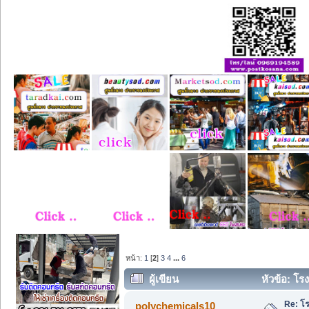
หน้า:
1
[
2
]
3
4
...
6
ผู้เขียน
หัวข้อ: โร
Re: โ
polychemicals10