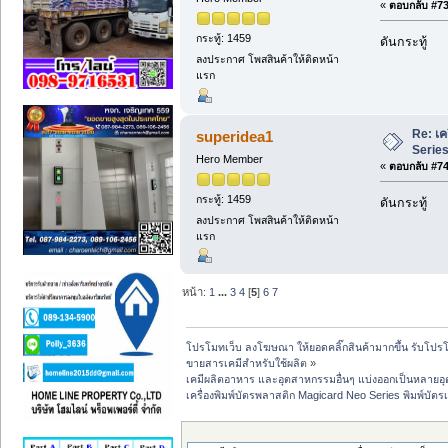
«
ตอบกลับ #73 
กระทู้: 1459
ดันกระทู้
ลงประกาศ โพสสินค้าให้ติดหน้า
แรก
Re: เค
superidea1
Series 
Hero Member
«
ตอบกลับ #74 
กระทู้: 1459
ดันกระทู้
ลงประกาศ โพสสินค้าให้ติดหน้า
แรก
หน้า:
1
...
3
4
[
5
]
6
7
โปรโมทเว็บ ลงโฆษณา ให้ยอดคลิ๊กสินค้ามากขึ้น รับโปรโม
ขายสารเคมีสำหรับใช้ผลิต
»
เคมีผลิตอาหาร และอุตสาหกรรมอื่นๆ แบ่งออกเป็นหลายอ
เครื่องพิมพ์บัตรพลาสติก Magicard Neo Series พิมพ์บัตรเอ