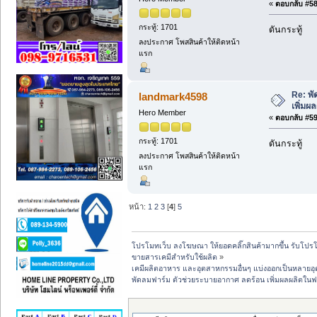
«
ตอบกลับ #58 
กระทู้: 1701
ดันกระทู้
ลงประกาศ โพสสินค้าให้ติดหน้า
แรก
Re: พ
landmark4598
เพิ่มผ
Hero Member
«
ตอบกลับ #59 
กระทู้: 1701
ดันกระทู้
ลงประกาศ โพสสินค้าให้ติดหน้า
แรก
หน้า:
1
2
3
[
4
]
5
โปรโมทเว็บ ลงโฆษณา ให้ยอดคลิ๊กสินค้ามากขึ้น รับโปรโม
ขายสารเคมีสำหรับใช้ผลิต
»
เคมีผลิตอาหาร และอุตสาหกรรมอื่นๆ แบ่งออกเป็นหลายอ
พัดลมฟาร์ม ตัวช่วยระบายอากาศ ลดร้อน เพิ่มผลผลิตในฟ