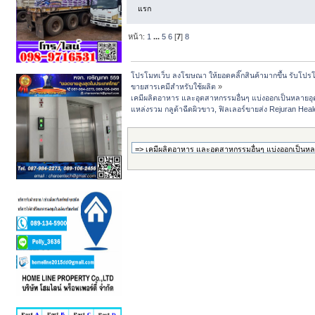
แรก
หน้า:
1
...
5
6
[
7
]
8
โปรโมทเว็บ ลงโฆษณา ให้ยอดคลิ๊กสินค้ามากขึ้น รับโปรโม
ขายสารเคมีสำหรับใช้ผลิต
»
เคมีผลิตอาหาร และอุตสาหกรรมอื่นๆ แบ่งออกเป็นหลายอ
แหล่งรวม กลูต้าฉีดผิวขาว, ฟิลเลอร์ขายส่ง Rejuran Heal