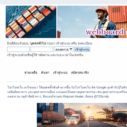
ยินดีต้อนรับคุณ,
บุคคลทั่วไป
กรุณา
เข้าสู่ระบบ
หรือ
ลงทะเบียน
เข้าสู่ระบบด้วยชื่อผู้ใช้ รหัสผ่าน และระยะเวลาในเซสชั่น
หน้าแรก
ช่วยเหลือ
ค้นหา
เข้าสู่ระบบ
สมัครสมาชิก
โปรโมทเว็บ ลงโฆษณา ให้ยอดคลิ๊กสินค้ามากขึ้น รับโปรโมทเว็บ ติด Google ลูกค้ารับรู้ในสิ
เคมีผลิตอาหาร และอุตสาหกรรมอื่นๆ แบ่งออกเป็นหลายอุตสาหกรรม เช่น อุตสาหกรรมเครื่
แหล่งรวม กลูต้าฉีดผิวขาว, ฟิลเลอร์ขายส่ง Rejuran Healer, ติดต่อ @725crafy