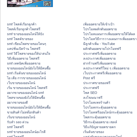
smf โพสต์เรียกลูกค้า
เพิ่มยอดขายให้เข้าเป้า
โพสต์เรียกลูกค้าโพสฟรี
โปรโมทผลักดันยอดขาย
smf ขายของออนไลน์ให้ปัง
โปรโมทแผนการเพิ่มยอดขายให้ได้ผล
smf โพสต์ขายของ
โปรโมทวิธีการวางแผนการเพิ่มยอดขา
smf เขียนโพสขายของโดนๆ
มีลูกค้าเพิ่ม - YouTube
แคปชั่นเปิดร้าน โพสฟรี
ผลักดันยอดขายโปรโมทฟรี
smf วิธีโพสขายของให้น่าสนใจ
ประกาศฟรีเพิ่มยอดขาย
วิธีเพิ่มยอดขาย โพสฟรี
ลงประกาศเพิ่มยอดขาย
smf เทคนิคเพิ่มยอดขาย
ฝากร้านฟรีเพิ่มยอดขาย
ขายของออนไลน์ยังไงให้มีคนซื้อ
ลงประกาศฟรีใหม่ ๆ เพิ่มยอดขาย
smf เริ่มต้นขายของออนไลน์
เว็บประกาศฟรีเพิ่มยอดขาย
ไอ เดีย การขายของออนไลน์
Post ฟรี
เว็บขายของออนไลน์
ประกาศขายของฟรี
เริ่ม ขายของออนไลน์ โพสฟรี
ประกาศฟรี
อยากขายของออนไลน์ smf
โพส SEO
โพสขายของยังไงให้มีคนซื้อ
ลงโฆษณาฟรี
อยากขายของดี
โปรโมทเพจร้านค้า
ขายของออนไลน์ยังไงให้มีคนซื้อ
โปรโมทกระตุ้นยอดขาย
ขายสินค้าไม่สต๊อกสินค้า
โปรโมทฟรีออนไลน์กระตุ้นยอดขาย
เริ่มขายของออนไลน์
โพสกระตุ้นยอดขาย
รับทำ seo ด่วน
วิธีกระตุ้นยอดขาย เซลล์
smf โพสฟรี
วิธีแก้ปัญหายอดขายตก
smf ขายของออนไลน์อะไรดี
เริ่มต้นขายของ
smf โพสฟรี
แหล่งรับของมาขายออนไลน์