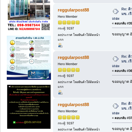
Re: ติ
reggularpost88
มข. เ
Hero Member
เถอะ
«
ตอบกลับ #35 
กระทู้: 9197
ขออนุญาต อั
ลงประกาศ โพสสินค้าให้ติดหน้า
แรก
Re: ติ
reggularpost88
มข. เ
Hero Member
เถอะ
«
ตอบกลับ #36 
กระทู้: 9197
ขออนุญาต อั
ลงประกาศ โพสสินค้าให้ติดหน้า
แรก
Re: ติ
reggularpost88
มข. เ
Hero Member
เถอะ
«
ตอบกลับ #37 
กระทู้: 9197
ขออนุญาต อั
ลงประกาศ โพสสินค้าให้ติดหน้า