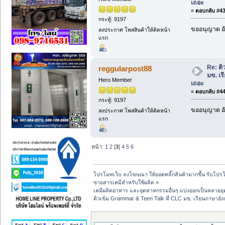
เถอะ
«
ตอบกลับ #43 
กระทู้: 9197
ขออนุญาต อั
ลงประกาศ โพสสินค้าให้ติดหน้า
แรก
Re: ติ
reggularpost88
มข. เ
Hero Member
เถอะ
«
ตอบกลับ #44 
กระทู้: 9197
ขออนุญาต อั
ลงประกาศ โพสสินค้าให้ติดหน้า
แรก
หน้า:
1
2
[
3
]
4
5
6
โปรโมทเว็บ ลงโฆษณา ให้ยอดคลิ๊กสินค้ามากขึ้น รับโปรโม
ขายสารเคมีสำหรับใช้ผลิต
»
เคมีผลิตอาหาร และอุตสาหกรรมอื่นๆ แบ่งออกเป็นหลายอ
ติวเข้ม Grammar & Teen Talk ที่ CLC มข. เรียนภาษาอั