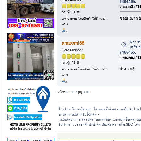
9466465.
«
ตอบกลับ #118
กระทู้: 2118
ขออนุญาต อั
ลงประกาศ โพสสินค้าให้ติดหน้า
แรก
Re: รั
anatomi88
เสริม 
Hero Member
9466465.
«
ตอบกลับ #119
กระทู้: 2118
ดันกระทู้
ลงประกาศ โพสสินค้าให้ติดหน้า
แรก
หน้า:
1
...
6
7
[
8
]
9
10
โปรโมทเว็บ ลงโฆษณา ให้ยอดคลิ๊กสินค้ามากขึ้น รับโปรโม
ขายสารเคมีสำหรับใช้ผลิต
»
เคมีผลิตอาหาร และอุตสาหกรรมอื่นๆ แบ่งออกเป็นหลายอ
รับฝากข่าวประชาสัมพันธ์ ติด Backlinks เสริม SEO โท